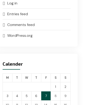
Log in
Entries feed
Comments feed
WordPress.org
Calender
M
T
W
T
F
S
S
1
2
3
4
5
6
7
8
9