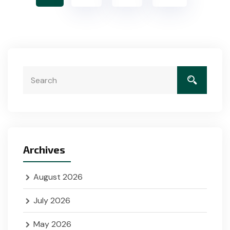
Archives
August 2026
July 2026
May 2026