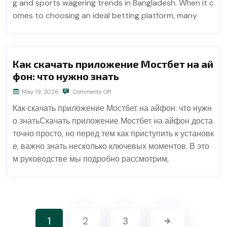
g and sports wagering trends in Bangladesh. When it c
omes to choosing an ideal betting platform, many
Как скачать приложение Мостбет на ай
фон: что нужно знать
May 19, 2026
Comments Off
Как скачать приложение Мостбет на айфон: что нужн
о знатьСкачать приложение Мостбет на айфон доста
точно просто, но перед тем как приступить к установк
е, важно знать несколько ключевых моментов. В это
м руководстве мы подробно рассмотрим,
1
2
3