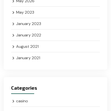
May 2026
May 2023
January 2023
January 2022
August 2021
January 2021
Categories
casino