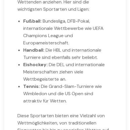
Wettenden anziehen. Hier sind die
wichtigsten Sportarten und Ligen:
Fußball:
Bundesliga, DFB-Pokal,
internationale Wettbewerbe wie UEFA
Champions League und
Europameisterschaft.
Handball:
Die HBL und internationale
Turniere sind ebenfalls sehr beliebt.
Eishockey:
Die DEL und internationale
Meisterschaften ziehen viele
Wettbegeisterte an.
Tennis:
Die Grand-Slam-Turniere wie
Wimbledon und die US Open sind
attraktiv für Wetten.
Diese Sportarten bieten eine Vielzahl von
Wettmöglichkeiten, von traditionellen