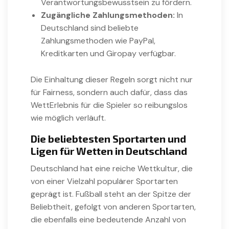
Verantwortungsbewusstsein zu fördern.
Zugängliche Zahlungsmethoden:
In
Deutschland sind beliebte
Zahlungsmethoden wie PayPal,
Kreditkarten und Giropay verfügbar.
Die Einhaltung dieser Regeln sorgt nicht nur
für Fairness, sondern auch dafür, dass das
WettErlebnis für die Spieler so reibungslos
wie möglich verläuft.
Die beliebtesten Sportarten und
Ligen für Wetten in Deutschland
Deutschland hat eine reiche Wettkultur, die
von einer Vielzahl populärer Sportarten
geprägt ist. Fußball steht an der Spitze der
Beliebtheit, gefolgt von anderen Sportarten,
die ebenfalls eine bedeutende Anzahl von