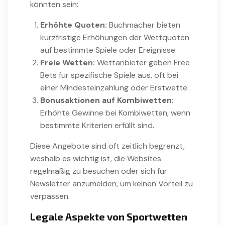
könnten sein:
Erhöhte Quoten:
Buchmacher bieten
kurzfristige Erhöhungen der Wettquoten
auf bestimmte Spiele oder Ereignisse.
Freie Wetten:
Wettanbieter geben Free
Bets für spezifische Spiele aus, oft bei
einer Mindesteinzahlung oder Erstwette.
Bonusaktionen auf Kombiwetten:
Erhöhte Gewinne bei Kombiwetten, wenn
bestimmte Kriterien erfüllt sind.
Diese Angebote sind oft zeitlich begrenzt,
weshalb es wichtig ist, die Websites
regelmäßig zu besuchen oder sich für
Newsletter anzumelden, um keinen Vorteil zu
verpassen.
Legale Aspekte von Sportwetten