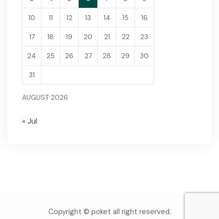
10
11
12
13
14
15
16
17
18
19
20
21
22
23
24
25
26
27
28
29
30
31
AUGUST 2026
« Jul
Copyright © poket all right reserved.