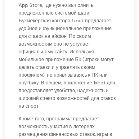
App Store, где нужно выполнить
предложенные системой шаги.
Букмекерская контора 1xbet предлагает
удобное и функциональное приложение
для ставок на айфон. По своим
возможностям оно не уступает
официальному сайту. Используя
мобильное приложение БК (игроки могут
делать ставки и управлять своим
профилем), не привязываясь к ПК или
ноутбуку. В общем, приложение 1xbet для
предоставляет удобство, надежность и
широкий спектр возможностей для ставок
на спорт.
Кроме того, программа предлагает
возможность участия в лотереях,
размещения финансовых ставок, игры в