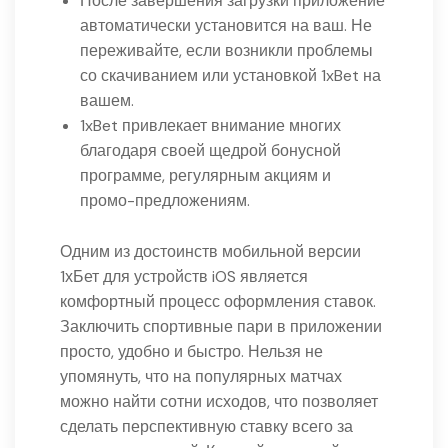
После завершения загрузки приложение
автоматически установится на ваш. Не
переживайте, если возникли проблемы
со скачиванием или установкой 1xBet на
вашем.
1xBet привлекает внимание многих
благодаря своей щедрой бонусной
программе, регулярным акциям и
промо-предложениям.
Одним из достоинств мобильной версии
1хБет для устройств iOS является
комфортный процесс оформления ставок.
Заключить спортивные пари в приложении
просто, удобно и быстро. Нельзя не
упомянуть, что на популярных матчах
можно найти сотни исходов, что позволяет
сделать перспективную ставку всего за