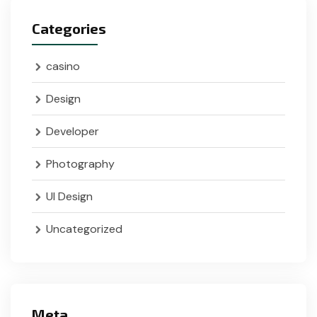
Categories
casino
Design
Developer
Photography
UI Design
Uncategorized
Meta