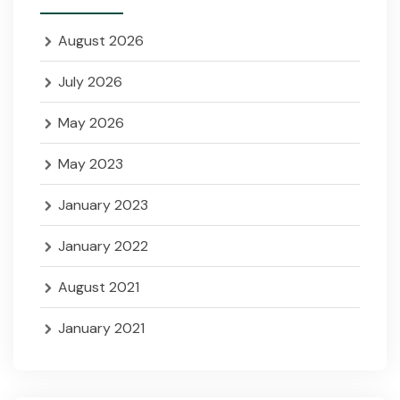
August 2026
July 2026
May 2026
May 2023
January 2023
January 2022
August 2021
January 2021