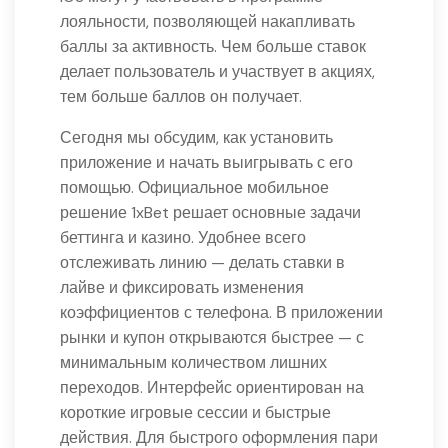
лояльности, позволяющей накапливать
баллы за активность. Чем больше ставок
делает пользователь и участвует в акциях,
тем больше баллов он получает.
Сегодня мы обсудим, как установить
приложение и начать выигрывать с его
помощью. Официальное мобильное
решение 1xBet решает основные задачи
беттинга и казино. Удобнее всего
отслеживать линию — делать ставки в
лайве и фиксировать изменения
коэффициентов с телефона. В приложении
рынки и купон открываются быстрее — с
минимальным количеством лишних
переходов. Интерфейс ориентирован на
короткие игровые сессии и быстрые
действия. Для быстрого оформления пари