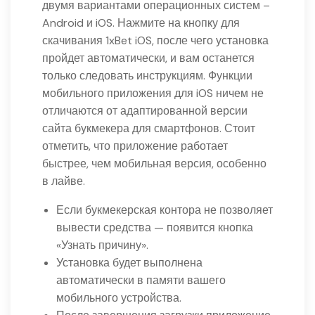
двумя вариантами операционных систем –
Android и iOS. Нажмите на кнопку для
скачивания 1xBet iOS, после чего установка
пройдет автоматически, и вам останется
только следовать инструкциям. Функции
мобильного приложения для iOS ничем не
отличаются от адаптированной версии
сайта букмекера для смартфонов. Стоит
отметить, что приложение работает
быстрее, чем мобильная версия, особенно
в лайве.
Если букмекерская контора не позволяет
вывести средства — появится кнопка
«Узнать причину».
Установка будет выполнена
автоматически в памяти вашего
мобильного устройства.