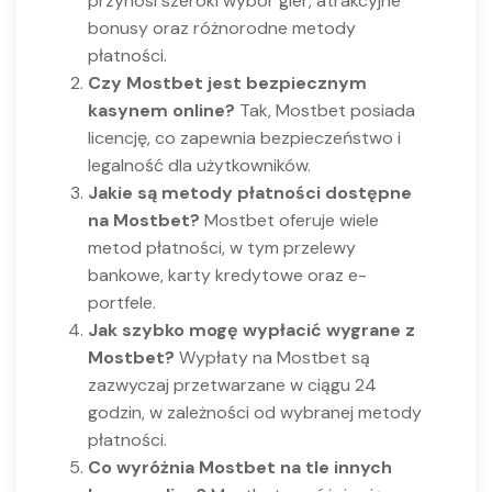
przynosi szeroki wybór gier, atrakcyjne
bonusy oraz różnorodne metody
płatności.
Czy Mostbet jest bezpiecznym
kasynem online?
Tak, Mostbet posiada
licencję, co zapewnia bezpieczeństwo i
legalność dla użytkowników.
Jakie są metody płatności dostępne
na Mostbet?
Mostbet oferuje wiele
metod płatności, w tym przelewy
bankowe, karty kredytowe oraz e-
portfele.
Jak szybko mogę wypłacić wygrane z
Mostbet?
Wypłaty na Mostbet są
zazwyczaj przetwarzane w ciągu 24
godzin, w zależności od wybranej metody
płatności.
Co wyróżnia Mostbet na tle innych