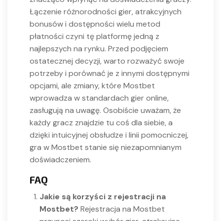
Łączenie różnorodności gier, atrakcyjnych
bonusów i dostępności wielu metod
płatności czyni tę platformę jedną z
najlepszych na rynku. Przed podjęciem
ostatecznej decyzji, warto rozważyć swoje
potrzeby i porównać je z innymi dostępnymi
opcjami, ale zmiany, które Mostbet
wprowadza w standardach gier online,
zasługują na uwagę. Osobiście uważam, że
każdy gracz znajdzie tu coś dla siebie, a
dzięki intuicyjnej obsłudze i linii pomocniczej,
gra w Mostbet stanie się niezapomnianym
doświadczeniem.
FAQ
Jakie są korzyści z rejestracji na
Mostbet?
Rejestracja na Mostbet