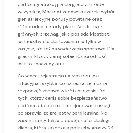
platformę atrakcyjną dla graczy. Przede
wszystkim, Mostbet zapewnia szeroki wybór
gier, atrakcyjne bonusy powitalne oraz
różnorodne metody płatności. Jedną z
głównych przewag, jakie posiada Mostbet,
jest możliwość obstawiania nie tylko w
kasynie, ale też na wydarzenia sportowe. Dla
graczy, którzy cenią sobie różnorodność,
jest to znaczący atut.
Co więcej, rejestracja na Mostbet jest
intuicyjna i szybka, co oznacza, że można
rozpocząć zabawę w krótkim czasie. Dla
tych, którzy cenią sobie bezpieczeństwo,
platforma ta oferuje licencjonowane usługi,
co sprawia, że gra jest w pełni legalna. Nie
zapominajmy także o dostępności obsługi
klienta, która zaspokaja potrzeby graczy 24