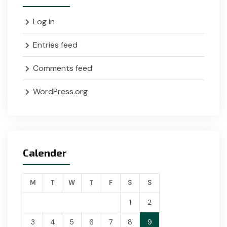
Log in
Entries feed
Comments feed
WordPress.org
Calender
M
T
W
T
F
S
S
1
2
3
4
5
6
7
8
9