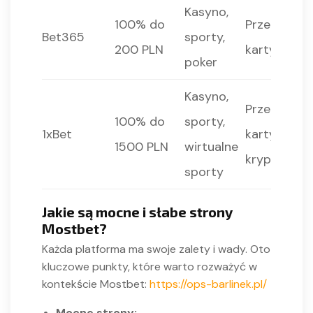
Kasyno,
100% do
Przelewy,
Bet365
sporty,
200 PLN
karty
poker
Kasyno,
Przelewy,
100% do
sporty,
1xBet
karty,
1500 PLN
wirtualne
kryptowalu
sporty
Jakie są mocne i słabe strony
Mostbet?
Każda platforma ma swoje zalety i wady. Oto
kluczowe punkty, które warto rozważyć w
kontekście Mostbet:
https://ops-barlinek.pl/
Mocne strony: