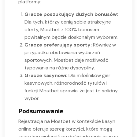
platformy:
Gracze poszukujący dużych bonusów:
Dla tych, którzy cenią sobie atrakcyjne
oferty, Mostbet z 100% bonusem
powitalnym będzie doskonałym wyborem.
Gracze preferujący sporty:
Również w
przypadku obstawiania wydarzeń
sportowych, Mostbet daje możliwość
typowania na różne dyscypliny.
Gracze kasynowi:
Dla miłośników gier
kasynowych, różnorodność tytułów i
funkcji Mostbet sprawia, że jest to solidny
wybór.
Podsumowanie
Rejestracja na Mostbet w kontekście kasyn
online oferuje szereg korzyści, które mogą
znacząco wpłynąć na doświadczenia graczy.