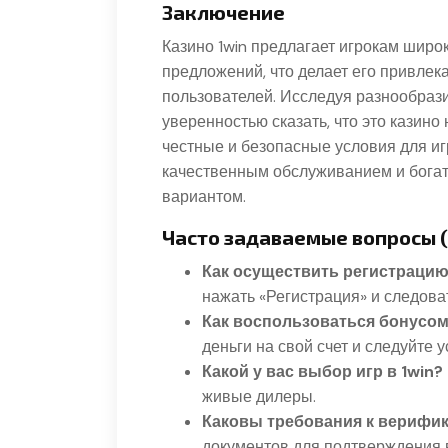
Заключение
Казино 1win предлагает игрокам шир
предложений, что делает его привлека
пользователей. Исследуя разнообразие
уверенностью сказать, что это казино
честные и безопасные условия для и
качественным обслуживанием и богат
вариантом.
Часто задаваемые вопросы 
Как осуществить регистрацию 
нажать «Регистрация» и следова
Как воспользоваться бонусом
деньги на свой счет и следуйте 
Какой у вас выбор игр в 1win?
живые дилеры.
Каковы требования к верифик
документов для подтверждения 