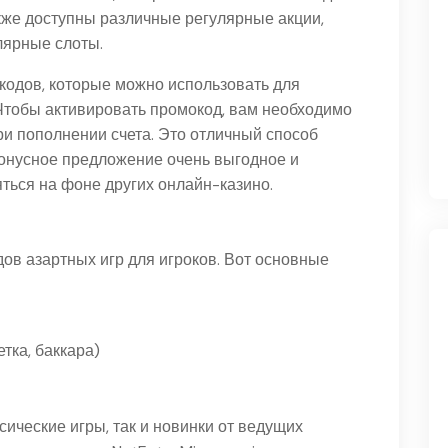
кже доступны различные регулярные акции,
лярные слоты.
окодов, которые можно использовать для
Чтобы активировать промокод, вам необходимо
ри пополнении счета. Это отличный способ
онусное предложение очень выгодное и
яться на фоне других онлайн-казино.
дов азартных игр для игроков. Вот основные
тка, баккара)
сические игры, так и новинки от ведущих