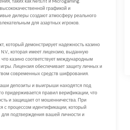
ия, таких как NetEnt и Microgaming.
 высококачественной графикой и
ивые дилеры создают атмосферу реального
ивлекательным для азартных игроков.
кт, который демонстрирует надежность казино
 N.V., которая имеет лицензию, выданную
, что казино соответствует международным
 игры. Лицензия обеспечивает защиту личных и
твом современных средств шифрования.
 ваши депозиты и выигрыши находятся под
го придерживается правил верификации, что
ость и защищает от мошенничества. При
ся с процессом идентификации, который
 для подтверждения вашей личности и